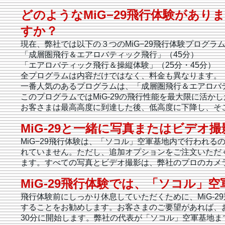
どのようなMiG−29飛行体験があ
すか？
現在、弊社では以下の３つのMiG−29飛行体験プログラ
「成層圏飛行＆エアロバティック飛行」（45分）
「エアロバティック飛行＆操縦体験」（25分・45分）
全プログラムは内容だけではなく、料金も異なります。
一番人気のあるプログラムは、「成層圏飛行＆エアロバ
このプログラムではMiG-29の飛行性能を最大限に活か
お客さまは最高高度に到達した後、低高度に下降し、そ
MiG-29と一緒に写真またはビデオ
MiG−29飛行体験は、「ソコル」空軍基地内で行われ
れていません。ただし、追加オプションをご注文いただ
ます。すべての写真とビデオ撮影は、弊社のプロのカメ
MiG-29飛行体験では、「ソコル
飛行体験前にしっかり休息していただくために、MiG-29飛
することをお勧めします。お客さまのご要望があれば、
30分に開始します。弊社の代表が「ソコル」空軍基地