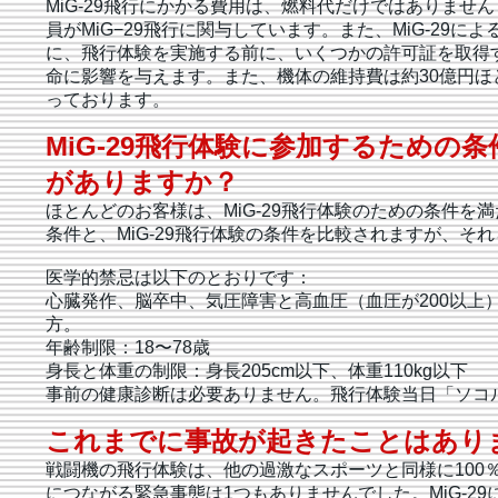
MiG-29飛行にかかる費用は、燃料代だけではありませ
員がMiG−29飛行に関与しています。また、MiG-2
に、飛行体験を実施する前に、いくつかの許可証を取得す
命に影響を与えます。また、機体の維持費は約30億円
っております。
MiG-29飛行体験に参加するため
がありますか？
ほとんどのお客様は、MiG-29飛行体験のための条件
条件と、MiG-29飛行体験の条件を比較されますが、そ
医学的禁忌は以下のとおりです：
心臓発作、脳卒中、気圧障害と高血圧（血圧が200以上
方。
年齢制限：18〜78歳
身長と体重の制限：身長205cm以下、体重110kg以下
事前の健康診断は必要ありません。飛行体験当日「ソコ
これまでに事故が起きたことはあり
戦闘機の飛行体験は、他の過激なスポーツと同様に100％
につながる緊急事態は1つもありませんでした。MiG-