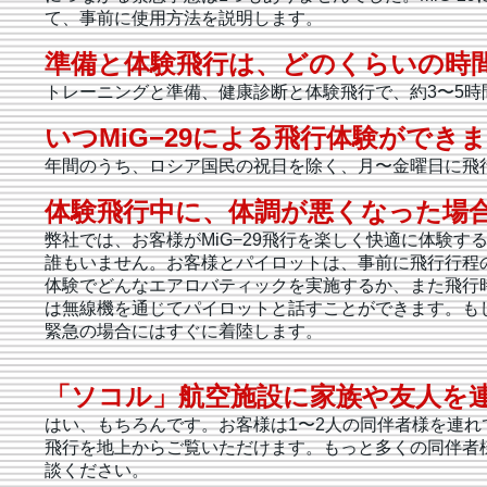
て、事前に使用方法を説明します。
準備と体験飛行は、どのくらいの時
トレーニングと準備、健康診断と体験飛行で、約3〜5時
いつMiG−29による飛行体験ができ
年間のうち、ロシア国民の祝日を除く、月〜金曜日に飛
体験飛行中に、体調が悪くなった場
弊社では、お客様がMiG−29飛行を楽しく快適に体験
誰もいません。お客様とパイロットは、事前に飛行行程
体験でどんなエアロバティックを実施するか、また飛行
は無線機を通じてパイロットと話すことができます。も
緊急の場合にはすぐに着陸します。
「ソコル」航空施設に家族や友人を
はい、もちろんです。お客様は1〜2人の同伴者様を連
飛行を地上からご覧いただけます。もっと多くの同伴者
談ください。