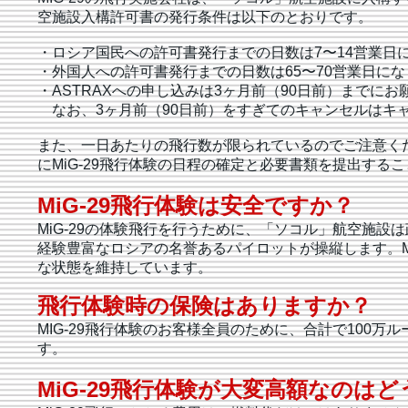
空施設入構許可書の発行条件は以下のとおりです。
・ロシア国民への許可書発行までの日数は7〜14営業日
・外国人への許可書発行までの日数は65〜70営業日に
・​ASTRAXへの申し込みは3ヶ月前（90日前）までに
なお、3ヶ月前（90日前）をすぎてのキャンセルはキ
また、一日あたりの飛行数が限られているのでご注意く
にMiG-29飛行体験の日程の確定と必要書類を提出する
MiG-29飛行体験は安全ですか？
MiG-29の体験飛行を行うために、「ソコル」航空施
経験豊富なロシアの名誉あるパイロットが操縦します。M
な状態を維持しています。
飛行体験時の保険はありますか？
MIG-29飛行体験のお客様全員のために、合計で100
す。
MiG-29飛行体験が大変高額なのは