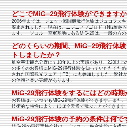
どこでMiG−29飛行体験ができま
2006年までは、ジェット戦闘機飛行体験はジュコフスキー
廃止されました。現在は、ニジニノブゴロド（Nizhniy N
ます。「ソコル」空軍基地にあるMiG-29は、一般の方
どのくらいの期間、MiG−29飛行
トしましたか？
航空宇宙観光分野にて10年以上の実績があり、220以上
の多くのお客様にMiG-29飛行体験を知っていただくた
された国際観光フェア（ITB）にも参加しました。弊社が
の信頼と長い実績があります。
MiG-29飛行体験をするにはどの時
お客様は、いつでもMiG-29飛行体験ができます。また
技術的な特性により、ほぼ全天候で飛ぶことができます
MiG-29飛行体験の予約の条件は何で
MIG-29の飛行実施会社は、「ソコル」航空施設に入構