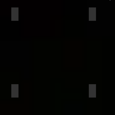
アマゾンのCEOジェフ・ベゾス氏と月面開拓について
EXILEの
EXILE
の
USA
さ
ん
も
ASTRAX
月
面
シ
テ
ィ
の
仲
間
月間EXILEに特集が組まれました。
北原照久さ
に
北
な
原
り
照
ま
久
し